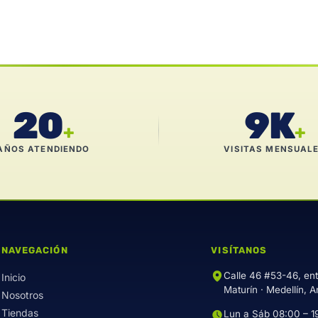
20
9K
+
+
AÑOS ATENDIENDO
VISITAS MENSUAL
NAVEGACIÓN
VISÍTANOS
Calle 46 #53-46, en
Inicio
Maturín · Medellín, A
Nosotros
Tiendas
Lun a Sáb 08:00 – 1