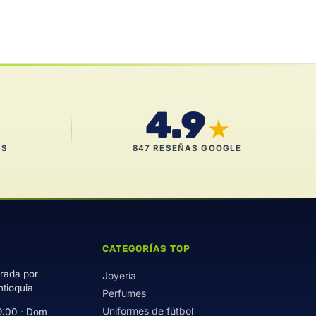
4.9
★
ES
847 RESEÑAS GOOGLE
CATEGORÍAS TOP
trada por
Joyería
ntioquia
Perfumes
Uniformes de fútbol
9:00 · Dom