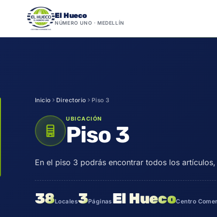
El Hueco
NÚMERO UNO · MEDELLÍN
Saltar
al
contenido
Inicio
Directorio
Piso 3
UBICACIÓN
Piso 3
En el piso 3 podrás encontrar todos los artículo
38
3
El Hueco
Locales
Páginas
Centro Comer