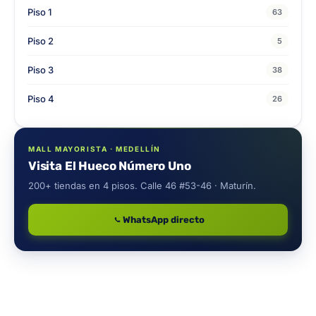
Piso 1
63
Piso 2
5
Piso 3
38
Piso 4
26
MALL MAYORISTA · MEDELLÍN
Visita El Hueco Número Uno
200+ tiendas en 4 pisos. Calle 46 #53-46 · Maturín.
WhatsApp directo