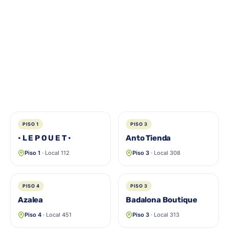
PISO 1
PISO 3
• L E P O U E T •
Anto Tienda
Piso 1
· Local 112
Piso 3
· Local 308
PISO 4
PISO 3
Azalea
Badalona Boutique
Piso 4
· Local 451
Piso 3
· Local 313