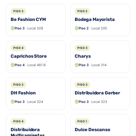
PISO 3
PISO 2
Be Fashion CYM
Bodega Mayorista
Piso 3
· Local 328
Piso 2
· Local 205
PISO 4
PISO 3
Caprichos Store
Charys
Piso 4
· Local 461 B
Piso 3
· Local 314
PISO 3
PISO 3
DH Fashion
Distribuidora Gerber
Piso 3
· Local 324
Piso 3
· Local 323
PISO 4
PISO 1
Distribuidora
Dulce Descanso
Multicamisetas