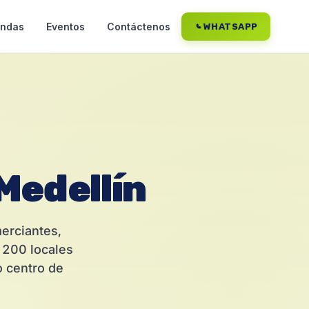
endas
Eventos
Contáctenos
WHATSAPP
Medellín
erciantes,
 200 locales
o centro de