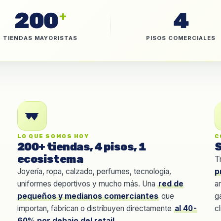
200
4
+
TIENDAS MAYORISTAS
PISOS COMERCIALES
LO QUE SOMOS HOY
C
200+ tiendas, 4 pisos, 1
S
ecosistema
T
Joyería, ropa, calzado, perfumes, tecnología,
p
uniformes deportivos y mucho más. Una
red de
a
pequeños y medianos comerciantes
que
g
importan, fabrican o distribuyen directamente
al 40-
cl
60% por debajo del retail
.