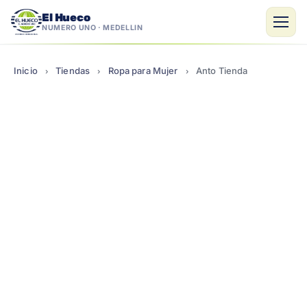
El Hueco
NÚMERO UNO · MEDELLÍN
Saltar
al
Inicio
Tiendas
Ropa para Mujer
Anto Tienda
›
›
›
contenido