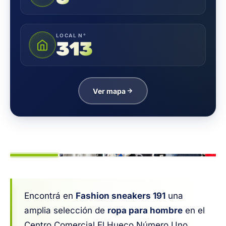
LOCAL N°
313
Ver mapa
1
/ 6
Encontrá en
Fashion sneakers 191
una
amplia selección de
ropa para hombre
en el
Centro Comercial El Hueco Número Uno,