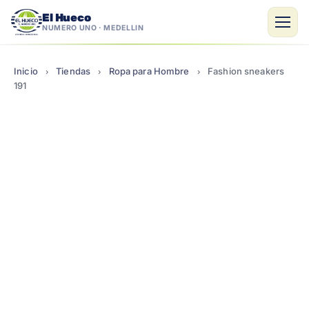
El Hueco
NÚMERO UNO · MEDELLÍN
Saltar
al
Inicio
Tiendas
Ropa para Hombre
Fashion sneakers
›
›
›
contenido
191