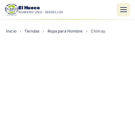
El Hueco
NÚMERO UNO · MEDELLÍN
Saltar
al
Inicio
Tiendas
Ropa para Hombre
Chimay
›
›
›
contenido