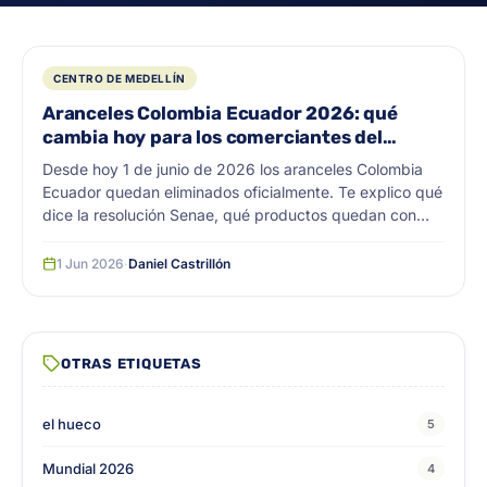
CENTRO DE MEDELLÍN
Aranceles Colombia Ecuador 2026: qué
cambia hoy para los comerciantes del
centro de Medellín
Desde hoy 1 de junio de 2026 los aranceles Colombia
Ecuador quedan eliminados oficialmente. Te explico qué
dice la resolución Senae, qué productos quedan con
arancel 0, por qué le interesa al comerciante mayorista
del centro de Medellín y qué riesgos siguen vigentes
1 Jun 2026
·
Daniel Castrillón
aunque la guerra arancelaria se haya acabado.
OTRAS ETIQUETAS
el hueco
5
Mundial 2026
4