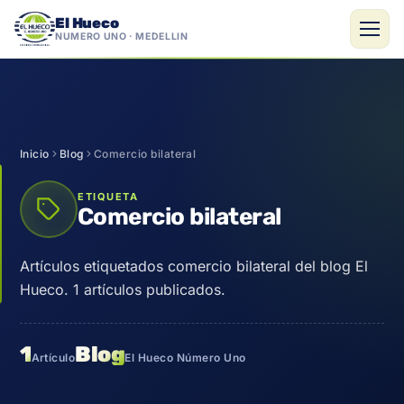
El Hueco
NÚMERO UNO · MEDELLÍN
Saltar
al
contenido
Inicio
Blog
Comercio bilateral
ETIQUETA
Comercio bilateral
Artículos etiquetados comercio bilateral del blog El
Hueco. 1 artículos publicados.
1
Blog
Artículo
El Hueco Número Uno