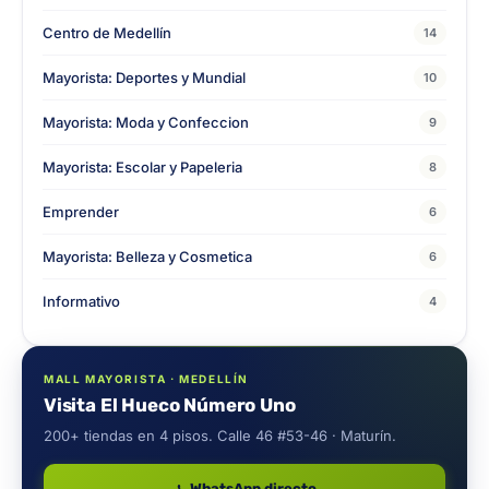
Centro de Medellín
14
Mayorista: Deportes y Mundial
10
Mayorista: Moda y Confeccion
9
Mayorista: Escolar y Papeleria
8
Emprender
6
Mayorista: Belleza y Cosmetica
6
Informativo
4
MALL MAYORISTA · MEDELLÍN
Visita El Hueco Número Uno
200+ tiendas en 4 pisos. Calle 46 #53-46 · Maturín.
WhatsApp directo