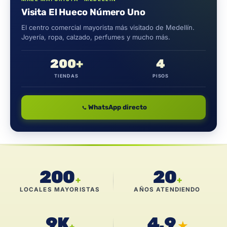
Visita El Hueco Número Uno
El centro comercial mayorista más visitado de Medellín.
Joyería, ropa, calzado, perfumes y mucho más.
200+
4
TIENDAS
PISOS
WhatsApp directo
200
20
+
+
LOCALES MAYORISTAS
AÑOS ATENDIENDO
9K
4.9
★
+