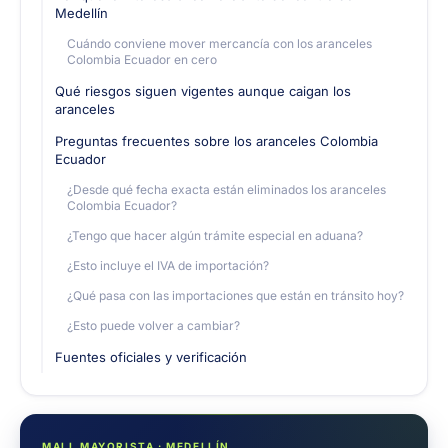
Medellín
Cuándo conviene mover mercancía con los aranceles
Colombia Ecuador en cero
Qué riesgos siguen vigentes aunque caigan los
aranceles
Preguntas frecuentes sobre los aranceles Colombia
Ecuador
¿Desde qué fecha exacta están eliminados los aranceles
Colombia Ecuador?
¿Tengo que hacer algún trámite especial en aduana?
¿Esto incluye el IVA de importación?
¿Qué pasa con las importaciones que están en tránsito hoy?
¿Esto puede volver a cambiar?
Fuentes oficiales y verificación
MALL MAYORISTA · MEDELLÍN