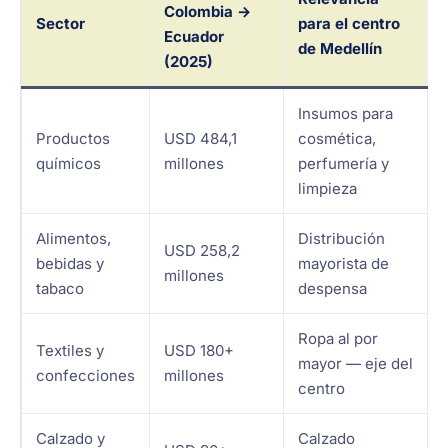
Colombia →
Sector
para el centro
Ecuador
de Medellín
(2025)
Insumos para
Productos
USD 484,1
cosmética,
químicos
millones
perfumería y
limpieza
Alimentos,
Distribución
USD 258,2
bebidas y
mayorista de
millones
tabaco
despensa
Ropa al por
Textiles y
USD 180+
mayor — eje del
confecciones
millones
centro
Calzado y
Calzado