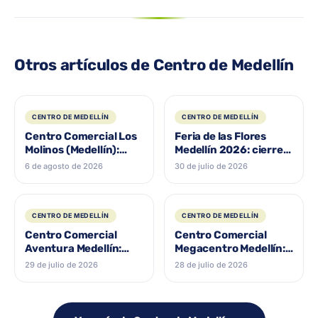
Otros artículos de Centro de Medellín
CENTRO DE MEDELLÍN
CENTRO DE MEDELLÍN
Centro Comercial Los
Feria de las Flores
Molinos (Medellín):
Medellín 2026: cierres
tiendas, horarios y
y qué surtir
6 de agosto de 2026
30 de julio de 2026
cómo llegar
CENTRO DE MEDELLÍN
CENTRO DE MEDELLÍN
Centro Comercial
Centro Comercial
Aventura Medellín:
Megacentro Medellín:
tiendas, horarios y
qué encontrás,
29 de julio de 2026
28 de julio de 2026
cómo llegar
horarios y cómo llegar