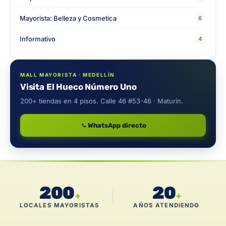
Mayorista: Belleza y Cosmetica
6
Informativo
4
MALL MAYORISTA · MEDELLÍN
Visita El Hueco Número Uno
200+ tiendas en 4 pisos. Calle 46 #53-46 · Maturín.
WhatsApp directo
200
20
+
+
LOCALES MAYORISTAS
AÑOS ATENDIENDO