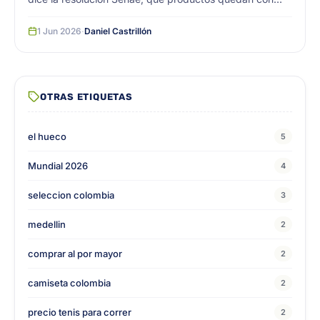
arancel 0, por qué le interesa al comerciante mayorista
del centro de Medellín y qué riesgos siguen vigentes
1 Jun 2026
·
Daniel Castrillón
aunque la guerra arancelaria se haya acabado.
OTRAS ETIQUETAS
el hueco
5
Mundial 2026
4
seleccion colombia
3
medellin
2
comprar al por mayor
2
camiseta colombia
2
precio tenis para correr
2