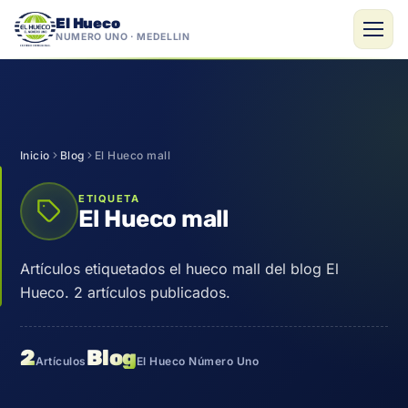
El Hueco
NÚMERO UNO · MEDELLÍN
Saltar
al
contenido
Inicio
Blog
El Hueco mall
ETIQUETA
El Hueco mall
Artículos etiquetados el hueco mall del blog El
Hueco. 2 artículos publicados.
2
Blog
Artículos
El Hueco Número Uno