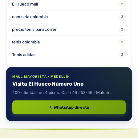
El Hueco mall
2
camiseta colombia
2
precio tenis para correr
2
tenis colombia
2
Tenis adidas
2
MALL MAYORISTA · MEDELLÍN
Visita El Hueco Número Uno
200+ tiendas en 4 pisos. Calle 46 #53-46 · Maturín.
WhatsApp directo