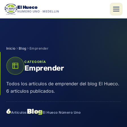
El Hueco
NÚMERO UNO · MEDELLÍN
Saltar
al
contenido
Inicio
Blog
Emprender
CATEGORÍA
Emprender
Todos los artículos de emprender del blog El Hueco.
6 artículos publicados.
6
Blog
Artículos
El Hueco Número Uno