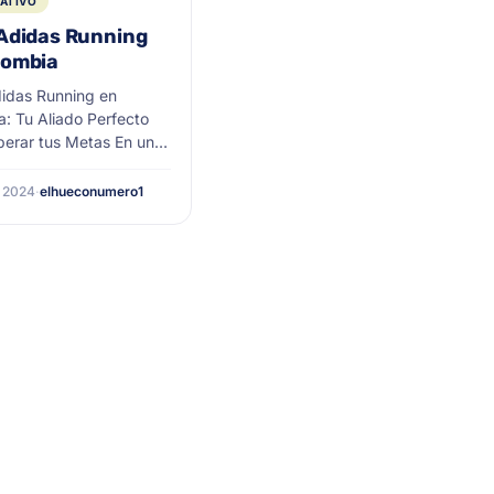
ATIVO
 Adidas Running
lombia
didas Running en
: Tu Aliado Perfecto
perar tus Metas En un
mo Colombia, donde los
 y la pasión por el
 2024
·
elhueconumero1
se entrelazan, los tenis
Running se han
dado como el mejor
para quienes buscan
sus límites. Desde las
e Bogotá hasta las rutas
as de ... <a
enis Adidas Running en
a" class="read-more"
tps://elhueco.com.co/t
idas-running-en-
/" aria-label="Leer
re Tenis Adidas