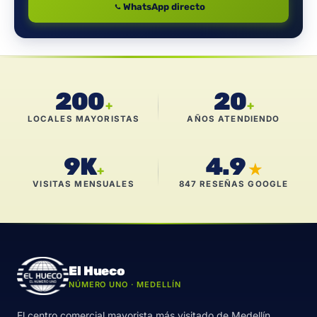
WhatsApp directo
200
20
+
+
LOCALES MAYORISTAS
AÑOS ATENDIENDO
9K
4.9
★
+
VISITAS MENSUALES
847 RESEÑAS GOOGLE
El Hueco
NÚMERO UNO · MEDELLÍN
El centro comercial mayorista más visitado de Medellín.