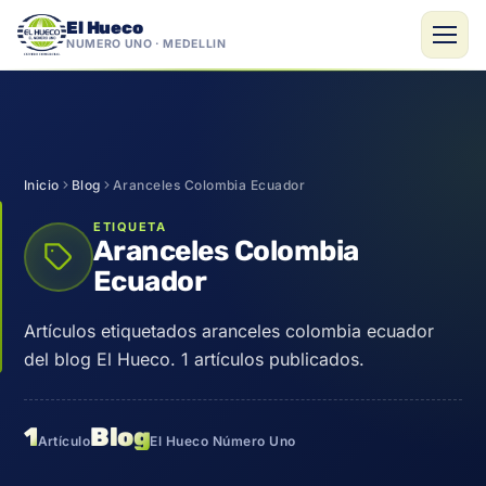
El Hueco
NÚMERO UNO · MEDELLÍN
Saltar
al
contenido
Inicio
Blog
Aranceles Colombia Ecuador
ETIQUETA
Aranceles Colombia
Ecuador
Artículos etiquetados aranceles colombia ecuador
del blog El Hueco. 1 artículos publicados.
1
Blog
Artículo
El Hueco Número Uno