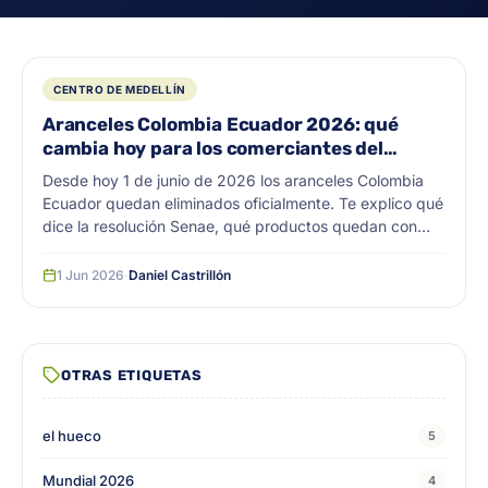
CENTRO DE MEDELLÍN
Aranceles Colombia Ecuador 2026: qué
cambia hoy para los comerciantes del
centro de Medellín
Desde hoy 1 de junio de 2026 los aranceles Colombia
Ecuador quedan eliminados oficialmente. Te explico qué
dice la resolución Senae, qué productos quedan con
arancel 0, por qué le interesa al comerciante mayorista
del centro de Medellín y qué riesgos siguen vigentes
1 Jun 2026
·
Daniel Castrillón
aunque la guerra arancelaria se haya acabado.
OTRAS ETIQUETAS
el hueco
5
Mundial 2026
4