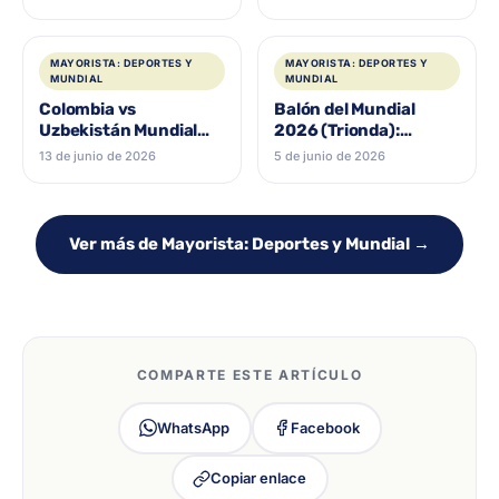
España vs Argentina,
verlo y la camiseta
hora y dónde verla
MAYORISTA: DEPORTES Y
MAYORISTA: DEPORTES Y
MUNDIAL
MUNDIAL
Colombia vs
Balón del Mundial
Uzbekistán Mundial
2026 (Trionda):
2026: a qué hora
réplicas, minibalón y la
13 de junio de 2026
5 de junio de 2026
juega, dónde verlo y la
promo Coca-Cola en
camiseta para el debut
Medellín
Ver más de Mayorista: Deportes y Mundial →
COMPARTE ESTE ARTÍCULO
WhatsApp
Facebook
Copiar enlace