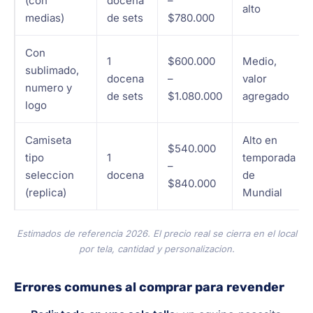
(con
docena
–
alto
medias)
de sets
$780.000
Con
1
$600.000
Medio,
sublimado,
docena
–
valor
numero y
de sets
$1.080.000
agregado
logo
Camiseta
Alto en
$540.000
tipo
1
temporada
–
seleccion
docena
de
$840.000
(replica)
Mundial
Estimados de referencia 2026. El precio real se cierra en el local
por tela, cantidad y personalizacion.
Errores comunes al comprar para revender