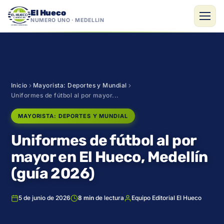
El Hueco
NÚMERO UNO · MEDELLÍN
Saltar
al
contenido
Inicio
Mayorista: Deportes y Mundial
Uniformes de fútbol al por mayor...
MAYORISTA: DEPORTES Y MUNDIAL
Uniformes de fútbol al por
mayor en El Hueco, Medellín
(guía 2026)
5 de junio de 2026
8 min
de lectura
Equipo Editorial El Hueco