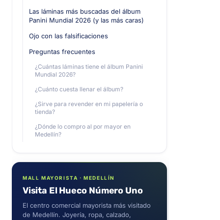
Las láminas más buscadas del álbum
Panini Mundial 2026 (y las más caras)
Ojo con las falsificaciones
Preguntas frecuentes
¿Cuántas láminas tiene el álbum Panini
Mundial 2026?
¿Cuánto cuesta llenar el álbum?
¿Sirve para revender en mi papelería o
tienda?
¿Dónde lo compro al por mayor en
Medellín?
MALL MAYORISTA · MEDELLÍN
Visita El Hueco Número Uno
El centro comercial mayorista más visitado
de Medellín. Joyería, ropa, calzado,