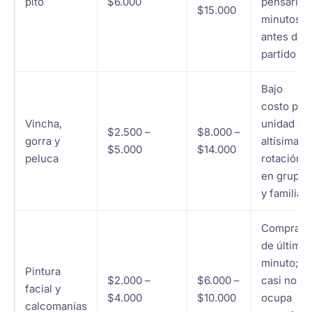
pito
$6.000
pensarlo,
$15.000
minutos
antes del
partido
Bajo
costo por
Vincha,
unidad y
$2.500 –
$8.000 –
gorra y
altísima
$5.000
$14.000
peluca
rotación
en grupos
y familias
Compra
de último
minuto;
Pintura
$2.000 –
$6.000 –
casi no
facial y
$4.000
$10.000
ocupa
calcomanías