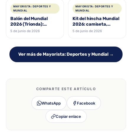
MAYORISTA: DEPORTES Y
MAYORISTA: DEPORTES Y
MUNDIAL
MUNDIAL
Balón del Mundial
Kit del hincha Mundial
2026 (Trionda):
2026: camiseta,
réplicas, minibalón y la
banderas y accesorios
5 de junio de 2026
5 de junio de 2026
promo Coca-Cola en
al por mayor en
Medellín
Medellín
Ver más de Mayorista: Deportes y Mundial →
COMPARTE ESTE ARTÍCULO
WhatsApp
Facebook
Copiar enlace