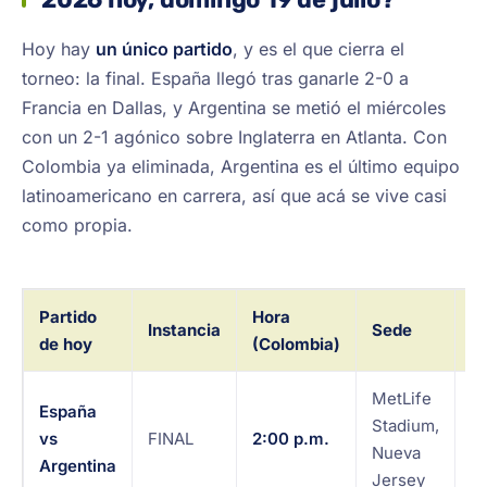
Hoy hay
un único partido
, y es el que cierra el
torneo: la final. España llegó tras ganarle 2-0 a
Francia en Dallas, y Argentina se metió el miércoles
con un 2-1 agónico sobre Inglaterra en Atlanta. Con
Colombia ya eliminada, Argentina es el último equipo
latinoamericano en carrera, así que acá se vive casi
como propia.
Partido
Hora
C
Instancia
Sede
de hoy
(Colombia)
C
MetLife
Ca
España
Stadium,
R
vs
FINAL
2:00 p.m.
Nueva
D
Argentina
Jersey
P