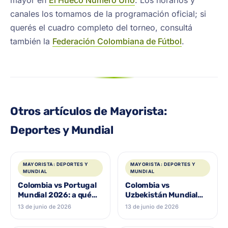
mayor en
El Hueco Número Uno
. Los horarios y
canales los tomamos de la programación oficial; si
querés el cuadro completo del torneo, consultá
también la
Federación Colombiana de Fútbol
.
Otros artículos de Mayorista:
Deportes y Mundial
MAYORISTA: DEPORTES Y
MAYORISTA: DEPORTES Y
MUNDIAL
MUNDIAL
Colombia vs Portugal
Colombia vs
Mundial 2026: a qué
Uzbekistán Mundial
hora juega, dónde
2026: a qué hora
13 de junio de 2026
13 de junio de 2026
verlo y la camiseta
juega, dónde verlo y la
camiseta para el debut