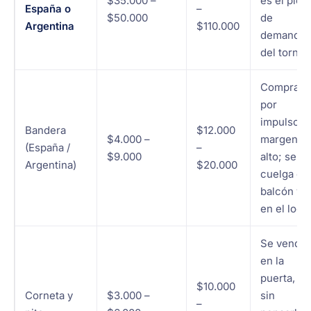
$35.000 –
es el pico
España o
–
$50.000
de
Argentina
$110.000
demanda
del torneo
Compra
por
impulso y
Bandera
$12.000
$4.000 –
margen
(España /
–
$9.000
alto; se
Argentina)
$20.000
cuelga en
balcón y
en el local
Se vende
en la
puerta,
$10.000
Corneta y
$3.000 –
sin
–