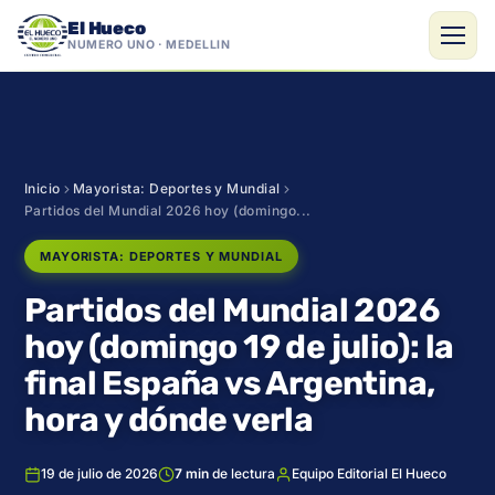
El Hueco
NÚMERO UNO · MEDELLÍN
Saltar
al
contenido
Inicio
Mayorista: Deportes y Mundial
Partidos del Mundial 2026 hoy (domingo...
MAYORISTA: DEPORTES Y MUNDIAL
Partidos del Mundial 2026
hoy (domingo 19 de julio): la
final España vs Argentina,
hora y dónde verla
19 de julio de 2026
7 min
de lectura
Equipo Editorial El Hueco