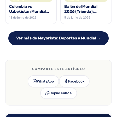
Colombia vs
Balón del Mundial
Uzbekistán Mundial
2026 (Trionda):
2026: a qué hora
réplicas, minibalón y la
13 de junio de 2026
5 de junio de 2026
juega, dónde verlo y la
promo Coca-Cola en
camiseta para el debut
Medellín
Ver más de Mayorista: Deportes y Mundial →
COMPARTE ESTE ARTÍCULO
WhatsApp
Facebook
Copiar enlace