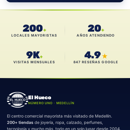
200
20
+
+
LOCALES MAYORISTAS
AÑOS ATENDIENDO
9K
4.9
★
+
VISITAS MENSUALES
847 RESEÑAS GOOGLE
El Hueco
NÚMERO UNO · MEDELLÍN
El centro comercial mayorista más visitado de Medellín.
200+ tiendas
de joyería, ropa, calzado, perfumes,
tecnología y mucho más, todo en un solo lugar desde 2004.