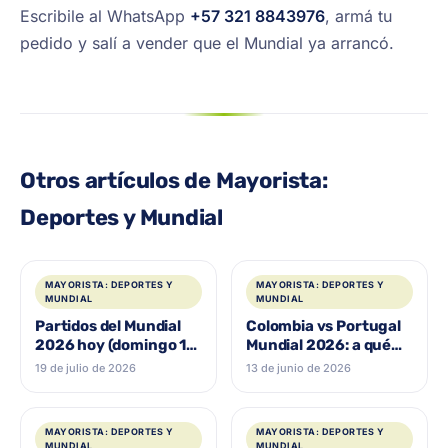
Escribile al WhatsApp
+57 321 8843976
, armá tu
pedido y salí a vender que el Mundial ya arrancó.
Otros artículos de Mayorista:
Deportes y Mundial
MAYORISTA: DEPORTES Y
MAYORISTA: DEPORTES Y
MUNDIAL
MUNDIAL
Partidos del Mundial
Colombia vs Portugal
2026 hoy (domingo 19
Mundial 2026: a qué
de julio): la final
hora juega, dónde
19 de julio de 2026
13 de junio de 2026
España vs Argentina,
verlo y la camiseta
hora y dónde verla
MAYORISTA: DEPORTES Y
MAYORISTA: DEPORTES Y
MUNDIAL
MUNDIAL