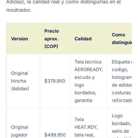
Adidas), la calidad real y como distinguirlas en el
mostrador.
Precio
Como
Version
aprox.
Calidad
distinguirla
(COP)
Tela tecnica
Etiqueta co
AEROREADY,
codigo,
Original
escudo y
holograma
hincha
$379.950
logo
de adidas,
(Adidas)
bordados,
costuras
garantia
reforzadas
Logo
Tela
bordado,
Original
HEAT.RDY,
sello de
jugador
$499.950
talla real,