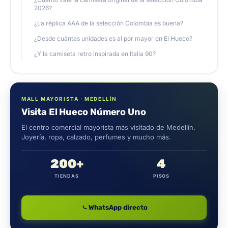
2026?
¿La réplica AAA de la selección Colombia es buena?
¿Desde cuántas unidades es al por mayor en El Hueco?
¿Y la camiseta retro inspirada en Italia 90?
MALL MAYORISTA · MEDELLÍN
Visita El Hueco Número Uno
El centro comercial mayorista más visitado de Medellín.
Joyería, ropa, calzado, perfumes y mucho más.
200+
4
TIENDAS
PISOS
WhatsApp directo