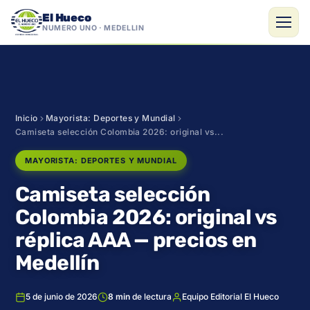
El Hueco
NÚMERO UNO · MEDELLÍN
Saltar
al
contenido
Inicio
Mayorista: Deportes y Mundial
Camiseta selección Colombia 2026: original vs...
MAYORISTA: DEPORTES Y MUNDIAL
Camiseta selección
Colombia 2026: original vs
réplica AAA — precios en
Medellín
5 de junio de 2026
8 min
de lectura
Equipo Editorial El Hueco