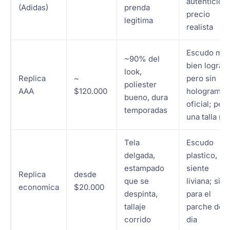
autenticidad
(Adidas)
prenda
precio
legitima
realista
Escudo mu
~90% del
bien lograd
look,
Replica
~
pero sin
poliester
AAA
$120.000
holograma
bueno, dura
oficial; pedi
temporadas
una talla ma
Tela
Escudo
delgada,
plastico, se
estampado
siente
Replica
desde
que se
liviana; sirv
economica
$20.000
despinta,
para el
tallaje
parche del
corrido
dia