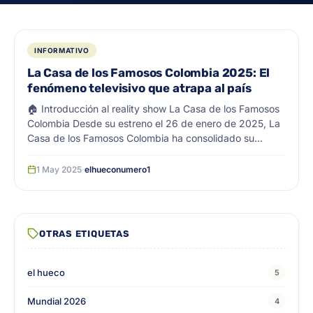
INFORMATIVO
La Casa de los Famosos Colombia 2025: El
fenómeno televisivo que atrapa al país
🏠 Introducción al reality show La Casa de los Famosos
Colombia Desde su estreno el 26 de enero de 2025, La
Casa de los Famosos Colombia ha consolidado su
posición como uno de los programas más vistos y
comentados del país. Transmitido por el Canal RCN y
1 May 2025
·
elhueconumero1
disponible en vivo las 24 horas a través ... <a title="La
Casa de los Famosos Colombia 2025: El fenómeno
televisivo que atrapa al país" class="read-more"
href="https://elhueco.com.co/la-casa-de-los-famosos-
OTRAS ETIQUETAS
colombia/" aria-label="Leer más sobre La Casa de los
Famosos Colombia 2025: El fenómeno televisivo que
atrapa al país">Leer más</a>
el hueco
5
Mundial 2026
4