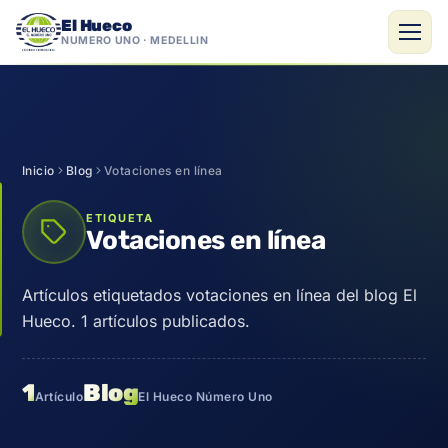
El Hueco
NÚMERO UNO · MEDELLÍN
Saltar
al
contenido
Inicio
Blog
Votaciones en línea
ETIQUETA
Votaciones en línea
Artículos etiquetados votaciones en línea del blog El
Hueco. 1 artículos publicados.
1
Blog
Artículo
El Hueco Número Uno