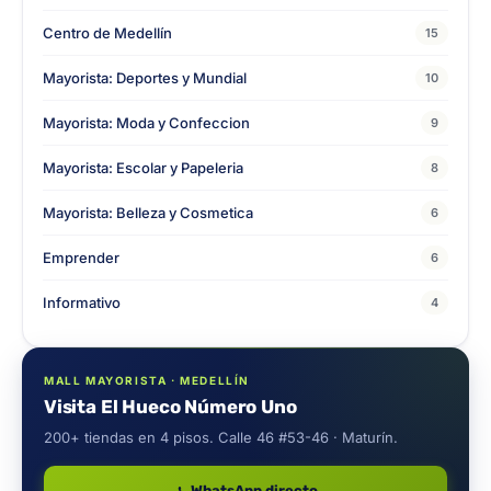
Centro de Medellín
15
Mayorista: Deportes y Mundial
10
Mayorista: Moda y Confeccion
9
Mayorista: Escolar y Papeleria
8
Mayorista: Belleza y Cosmetica
6
Emprender
6
Informativo
4
MALL MAYORISTA · MEDELLÍN
Visita El Hueco Número Uno
200+ tiendas en 4 pisos. Calle 46 #53-46 · Maturín.
WhatsApp directo