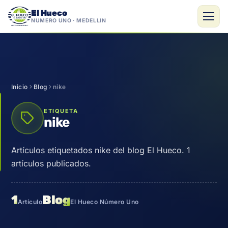
El Hueco
NÚMERO UNO · MEDELLÍN
Saltar
al
contenido
Inicio
Blog
nike
ETIQUETA
nike
Artículos etiquetados nike del blog El Hueco. 1
artículos publicados.
1
Blog
Artículo
El Hueco Número Uno