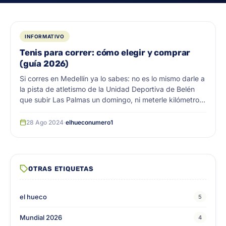
INFORMATIVO
Tenis para correr: cómo elegir y comprar
(guía 2026)
Si corres en Medellín ya lo sabes: no es lo mismo darle a
la pista de atletismo de la Unidad Deportiva de Belén
que subir Las Palmas un domingo, ni meterle kilómetros
al gimnasio en una banda. Y aun así, mucha gente
compra los primeros tenis bonitos que ve y a las tres
28 Ago 2024
·
elhueconumero1
semanas anda ... <a title="Tenis para correr: cómo
elegir y comprar (guía 2026)" class="read-more"
href="https://elhueco.com.co/tenis-para-correr/" aria-
label="Leer más sobre Tenis para correr: cómo elegir y
OTRAS ETIQUETAS
comprar (guía 2026)">Leer más</a>
el hueco
5
Mundial 2026
4