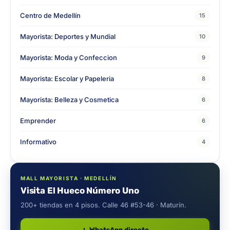
Centro de Medellín
15
Mayorista: Deportes y Mundial
10
Mayorista: Moda y Confeccion
9
Mayorista: Escolar y Papeleria
8
Mayorista: Belleza y Cosmetica
6
Emprender
6
Informativo
4
MALL MAYORISTA · MEDELLÍN
Visita El Hueco Número Uno
200+ tiendas en 4 pisos. Calle 46 #53-46 · Maturín.
WhatsApp directo