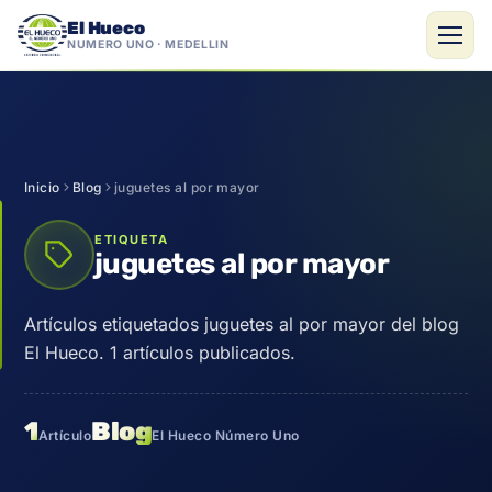
El Hueco
NÚMERO UNO · MEDELLÍN
Saltar
al
contenido
Inicio
Blog
juguetes al por mayor
ETIQUETA
juguetes al por mayor
Artículos etiquetados juguetes al por mayor del blog
El Hueco. 1 artículos publicados.
1
Blog
Artículo
El Hueco Número Uno