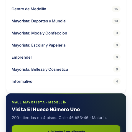
Centro de Medellín
15
Mayorista: Deportes y Mundial
10
Mayorista: Moda y Confeccion
9
Mayorista: Escolar y Papeleria
8
Emprender
6
Mayorista: Belleza y Cosmetica
6
Informativo
4
MALL MAYORISTA · MEDELLÍN
Visita El Hueco Número Uno
200+ tiendas en 4 pisos. Calle 46 #53-46 · Maturín.
WhatsApp directo