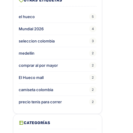
OTRAS ETIQUETAS
el hueco
5
Mundial 2026
4
seleccion colombia
3
medellin
2
comprar al por mayor
2
El Hueco mall
2
camiseta colombia
2
precio tenis para correr
2
CATEGORÍAS