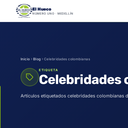
El Hueco
NÚMERO UNO · MEDELLÍN
Saltar
al
contenido
Inicio
Blog
Celebridades colombianas
ETIQUETA
Celebridades 
Artículos etiquetados celebridades colombianas de