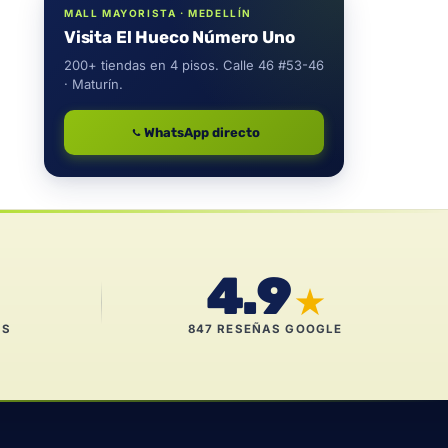
MALL MAYORISTA · MEDELLÍN
Visita El Hueco Número Uno
200+ tiendas en 4 pisos. Calle 46 #53-46
· Maturín.
WhatsApp directo
4.9
★
ES
847 RESEÑAS GOOGLE