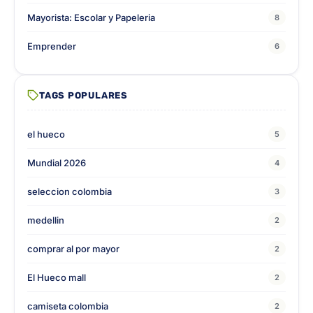
Mayorista: Escolar y Papeleria
8
Emprender
6
TAGS POPULARES
el hueco
5
Mundial 2026
4
seleccion colombia
3
medellin
2
comprar al por mayor
2
El Hueco mall
2
camiseta colombia
2