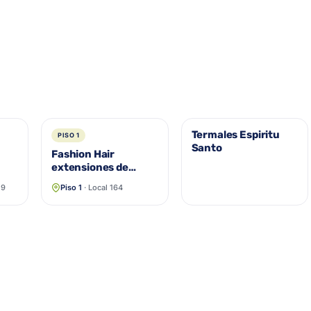
Termales Espiritu
PISO 1
Santo
Fashion Hair
extensiones de
cabello
19
Piso 1
· Local 164