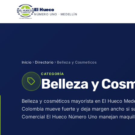
El Hueco
NÚMERO UNO · MEDELLÍN
Saltar
al
contenido
Inicio
Directorio
Belleza y Cosmeticos
CATEGORÍA
Belleza y Cos
Belleza y cosméticos mayorista en El Hueco Mede
Colombia mueve fuerte y deja margen ancho si surt
Comercial El Hueco Número Uno manejan maquillaje