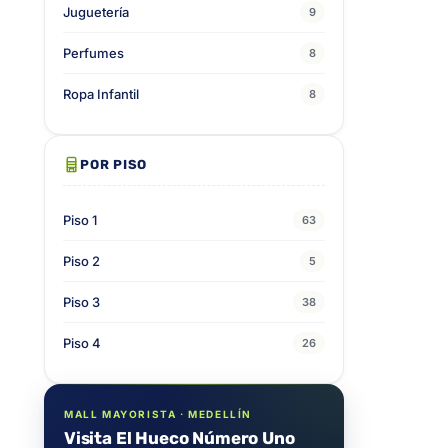
Juguetería
9
Perfumes
8
Ropa Infantil
8
POR PISO
Piso 1
63
Piso 2
5
Piso 3
38
Piso 4
26
MALL MAYORISTA · MEDELLÍN
Visita El Hueco Número Uno