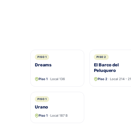
PISO 1
PISO 2
Dreams
El Barco del
Peluquero
Piso 1
· Local 136
Piso 2
· Local 214 - 2
PISO 1
Urano
Piso 1
· Local 187 B