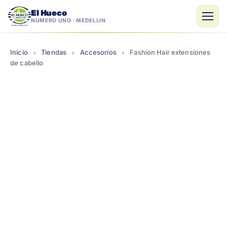
El Hueco
NÚMERO UNO · MEDELLÍN
Saltar
al
Inicio
Tiendas
Accesorios
Fashion Hair extensiones
›
›
›
contenido
de cabello