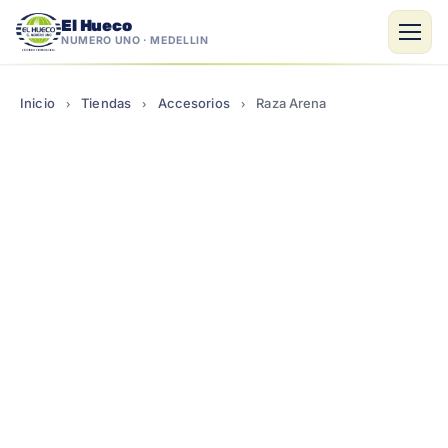
El Hueco
NÚMERO UNO · MEDELLÍN
Saltar
al
Inicio
Tiendas
Accesorios
Raza Arena
›
›
›
contenido