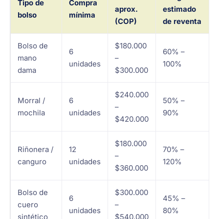
Tipo de
Compra
aprox.
estimado
bolso
mínima
(COP)
de reventa
Bolso de
$180.000
6
60% –
mano
–
unidades
100%
dama
$300.000
$240.000
Morral /
6
50% –
–
mochila
unidades
90%
$420.000
$180.000
Riñonera /
12
70% –
–
canguro
unidades
120%
$360.000
Bolso de
$300.000
6
45% –
cuero
–
unidades
80%
sintético
$540.000