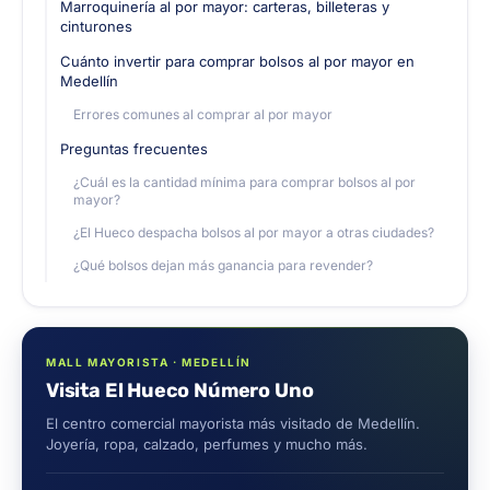
Marroquinería al por mayor: carteras, billeteras y
cinturones
Cuánto invertir para comprar bolsos al por mayor en
Medellín
Errores comunes al comprar al por mayor
Preguntas frecuentes
¿Cuál es la cantidad mínima para comprar bolsos al por
mayor?
¿El Hueco despacha bolsos al por mayor a otras ciudades?
¿Qué bolsos dejan más ganancia para revender?
MALL MAYORISTA · MEDELLÍN
Visita El Hueco Número Uno
El centro comercial mayorista más visitado de Medellín.
Joyería, ropa, calzado, perfumes y mucho más.