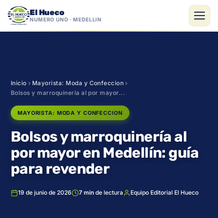
El Hueco
NÚMERO UNO · MEDELLÍN
Saltar
al
contenido
Inicio
Mayorista: Moda y Confeccion
Bolsos y marroquinería al por mayor...
MAYORISTA: MODA Y CONFECCION
Bolsos y marroquinería al
por mayor en Medellín: guía
para revender
19 de junio de 2026
7 min
de lectura
Equipo Editorial El Hueco