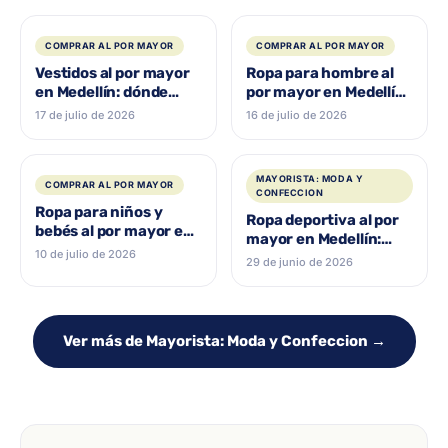
COMPRAR AL POR MAYOR
COMPRAR AL POR MAYOR
Vestidos al por mayor
Ropa para hombre al
en Medellín: dónde
por mayor en Medellín:
comprar y surtir tu
guía para surtir tu
17 de julio de 2026
16 de julio de 2026
negocio
negocio
MAYORISTA: MODA Y
COMPRAR AL POR MAYOR
CONFECCION
Ropa para niños y
Ropa deportiva al por
bebés al por mayor en
mayor en Medellín:
Medellín: dónde
10 de julio de 2026
dónde comprar
29 de junio de 2026
comprar
Ver más de Mayorista: Moda y Confeccion →