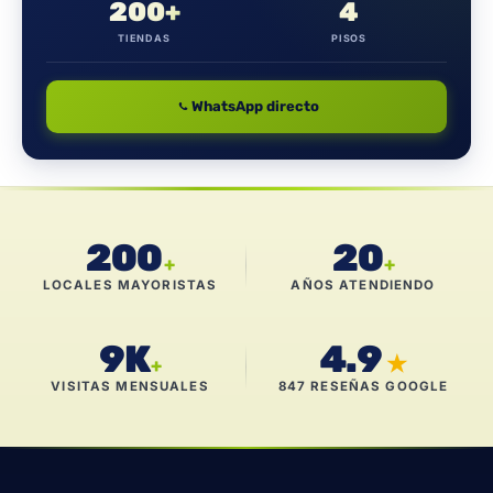
200+
4
TIENDAS
PISOS
WhatsApp directo
200
20
+
+
LOCALES MAYORISTAS
AÑOS ATENDIENDO
9K
4.9
★
+
VISITAS MENSUALES
847 RESEÑAS GOOGLE