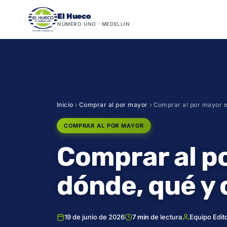
El Hueco
NÚMERO UNO · MEDELLÍN
Saltar
al
contenido
Inicio
Comprar al por mayor
Comprar al por mayor e
COMPRAR AL POR MAYOR
Comprar al p
dónde, qué y
19 de junio de 2026
7 min
de lectura
Equipo Edito