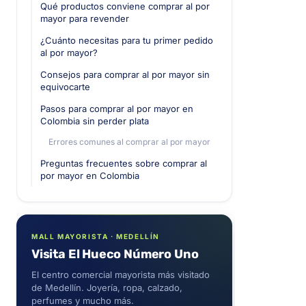
Qué productos conviene comprar al por
mayor para revender
¿Cuánto necesitas para tu primer pedido
al por mayor?
Consejos para comprar al por mayor sin
equivocarte
Pasos para comprar al por mayor en
Colombia sin perder plata
Errores comunes al comprar al por mayor
Preguntas frecuentes sobre comprar al
por mayor en Colombia
MALL MAYORISTA · MEDELLÍN
Visita El Hueco Número Uno
El centro comercial mayorista más visitado
de Medellín. Joyería, ropa, calzado,
perfumes y mucho más.