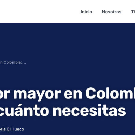
Inicio
Nosotros
T
n Colombia:...
or mayor en Colom
 cuánto necesitas
rial El Hueco