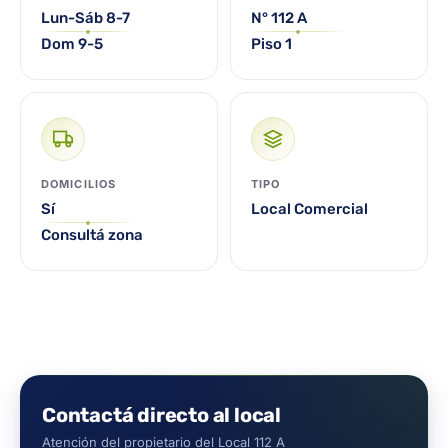
Lun-Sáb 8-7
N° 112 A
Dom 9-5
Piso 1
DOMICILIOS
TIPO
Sí
Local Comercial
Consultá zona
Contactá directo al local
Atención del propietario del Local 112 A