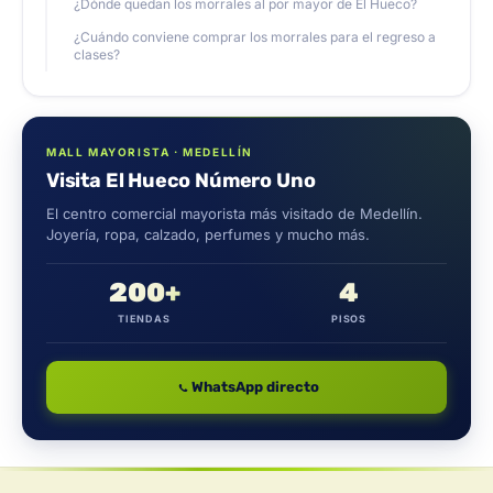
¿Dónde quedan los morrales al por mayor de El Hueco?
¿Cuándo conviene comprar los morrales para el regreso a
clases?
MALL MAYORISTA · MEDELLÍN
Visita El Hueco Número Uno
El centro comercial mayorista más visitado de Medellín.
Joyería, ropa, calzado, perfumes y mucho más.
200+
4
TIENDAS
PISOS
WhatsApp directo