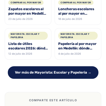
COMPRAR AL POR MAYOR
COMPRAR AL POR MAYOR
Zapatos escolares al
Loncheras escolares
por mayor en Medellín:
al por mayor en
guía de compra
Medellín: guía para
23 de julio de 2026
18 de julio de 2026
surtir
MAYORISTA: ESCOLAR Y
MAYORISTA: ESCOLAR Y
PAPELERIA
PAPELERIA
Lista de útiles
Papelería al por mayor
escolares 2026: dónde
en Medellín: dónde
comprar al por mayor
comprar y cuánto
12 de julio de 2026
4 de julio de 2026
en Medellín
invertir
Ver más de Mayorista: Escolar y Papeleria →
COMPARTE ESTE ARTÍCULO