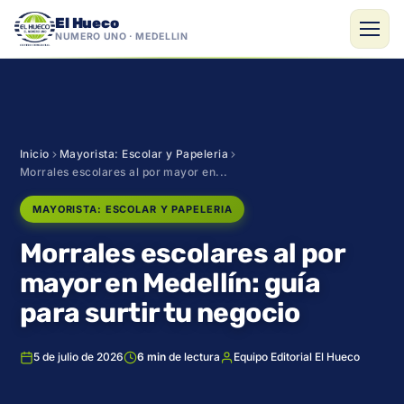
El Hueco
NÚMERO UNO · MEDELLÍN
Saltar
al
contenido
Inicio
Mayorista: Escolar y Papeleria
Morrales escolares al por mayor en...
MAYORISTA: ESCOLAR Y PAPELERIA
Morrales escolares al por
mayor en Medellín: guía
para surtir tu negocio
5 de julio de 2026
6 min
de lectura
Equipo Editorial El Hueco