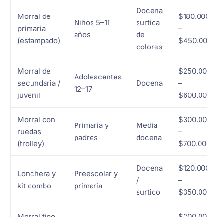
Docena
Morral de
$180.000
Niños 5–11
surtida
primaria
–
años
de
(estampado)
$450.000
colores
Morral de
$250.000
Adolescentes
secundaria /
Docena
–
12–17
juvenil
$600.000
Morral con
$300.000
Primaria y
Media
ruedas
–
padres
docena
(trolley)
$700.000
Docena
$120.000
Lonchera y
Preescolar y
/
–
kit combo
primaria
surtido
$350.000
Morral tipo
$200.000