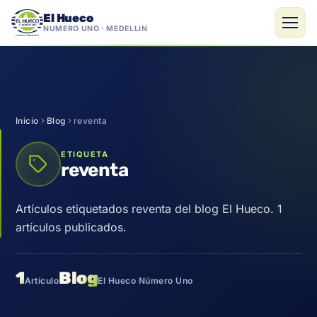
El Hueco
NÚMERO UNO · MEDELLÍN
Saltar
al
contenido
Inicio
Blog
reventa
ETIQUETA
reventa
Artículos etiquetados reventa del blog El Hueco. 1
artículos publicados.
1
Blog
Artículo
El Hueco Número Uno