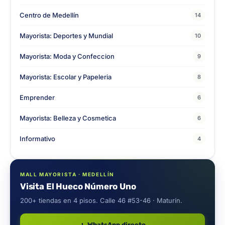
Centro de Medellín
14
Mayorista: Deportes y Mundial
10
Mayorista: Moda y Confeccion
9
Mayorista: Escolar y Papeleria
8
Emprender
6
Mayorista: Belleza y Cosmetica
6
Informativo
4
MALL MAYORISTA · MEDELLÍN
Visita El Hueco Número Uno
200+ tiendas en 4 pisos. Calle 46 #53-46 · Maturín.
WhatsApp directo