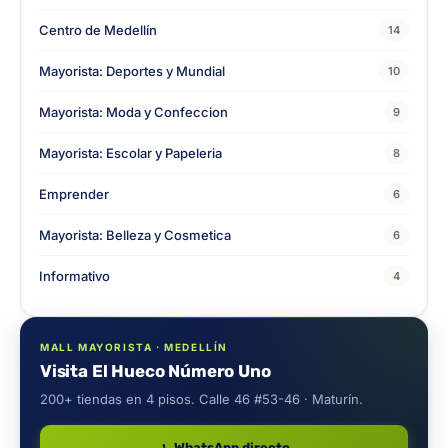
Centro de Medellín
14
Mayorista: Deportes y Mundial
10
Mayorista: Moda y Confeccion
9
Mayorista: Escolar y Papeleria
8
Emprender
6
Mayorista: Belleza y Cosmetica
6
Informativo
4
MALL MAYORISTA · MEDELLÍN
Visita El Hueco Número Uno
200+ tiendas en 4 pisos. Calle 46 #53-46 · Maturín.
WhatsApp directo