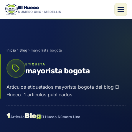
El Hueco
NÚMERO UNO · MEDELLÍN
Saltar
al
contenido
Inicio
Blog
mayorista bogota
ETIQUETA
mayorista bogota
Artículos etiquetados mayorista bogota del blog El
Hueco. 1 artículos publicados.
1
Blog
Artículo
El Hueco Número Uno