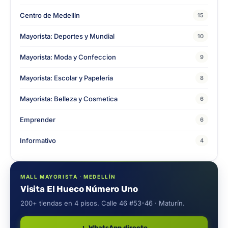
Centro de Medellín
15
Mayorista: Deportes y Mundial
10
Mayorista: Moda y Confeccion
9
Mayorista: Escolar y Papeleria
8
Mayorista: Belleza y Cosmetica
6
Emprender
6
Informativo
4
MALL MAYORISTA · MEDELLÍN
Visita El Hueco Número Uno
200+ tiendas en 4 pisos. Calle 46 #53-46 · Maturín.
WhatsApp directo