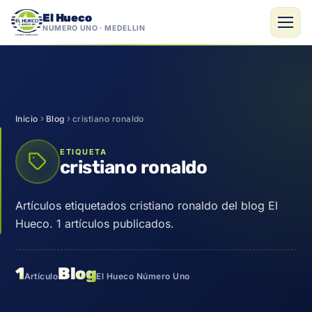
El Hueco
NÚMERO UNO · MEDELLÍN
Saltar
al
contenido
Inicio
Blog
cristiano ronaldo
ETIQUETA
cristiano ronaldo
Artículos etiquetados cristiano ronaldo del blog El
Hueco. 1 artículos publicados.
1
Blog
Artículo
El Hueco Número Uno