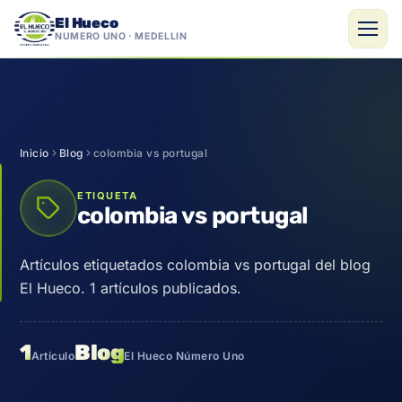
El Hueco
NÚMERO UNO · MEDELLÍN
Saltar
al
contenido
Inicio
Blog
colombia vs portugal
ETIQUETA
colombia vs portugal
Artículos etiquetados colombia vs portugal del blog
El Hueco. 1 artículos publicados.
1
Blog
Artículo
El Hueco Número Uno