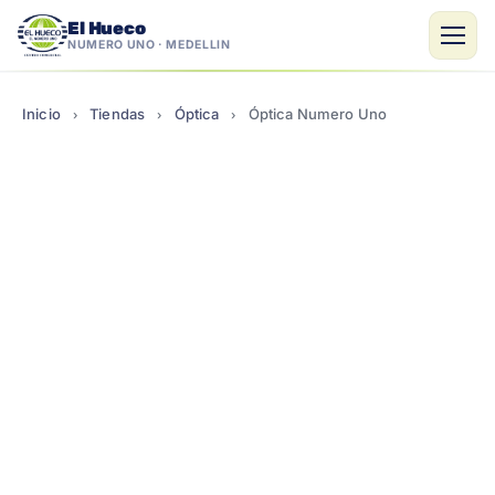
El Hueco
NÚMERO UNO · MEDELLÍN
Saltar
al
Inicio
Tiendas
Óptica
Óptica Numero Uno
›
›
›
contenido