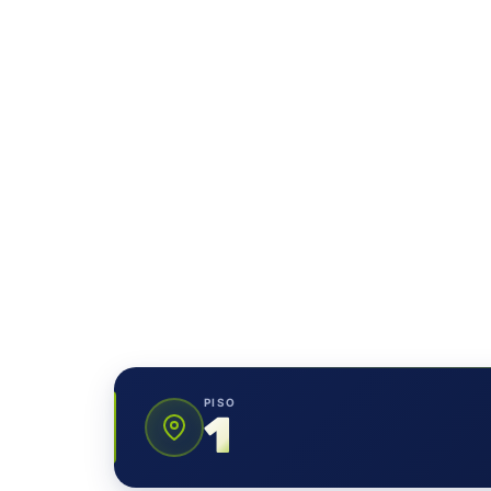
PISO
1