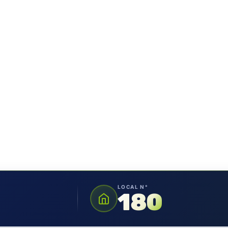
LOCAL N°
180