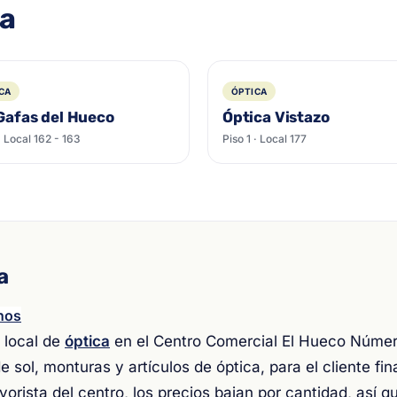
ca
CA
ÓPTICA
Gafas del Hueco
Óptica Vistazo
· Local 162 - 163
Piso 1 · Local 177
a
nos
 local de
óptica
en el Centro Comercial El Hueco Númer
 sol, monturas y artículos de óptica, para el cliente fin
orista del centro, los precios bajan por cantidad, así 