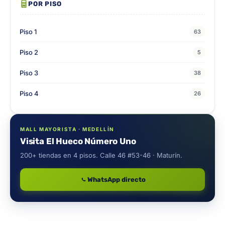
POR PISO
Piso 1
63
Piso 2
5
Piso 3
38
Piso 4
26
MALL MAYORISTA · MEDELLÍN
Visita El Hueco Número Uno
200+ tiendas en 4 pisos. Calle 46 #53-46 · Maturín.
WhatsApp directo