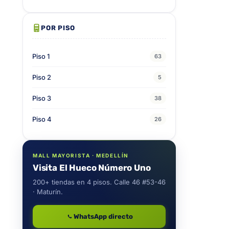
POR PISO
Piso 1
63
Piso 2
5
Piso 3
38
Piso 4
26
MALL MAYORISTA · MEDELLÍN
Visita El Hueco Número Uno
200+ tiendas en 4 pisos. Calle 46 #53-46
· Maturín.
WhatsApp directo