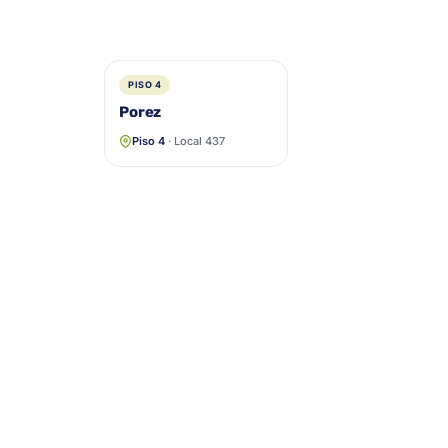
PISO 4
Porez
Piso 4
· Local 437