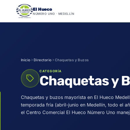
El Hueco
NÚMERO UNO · MEDELLÍN
Saltar
al
contenido
Inicio
Directorio
Chaquetas y Buzos
CATEGORÍA
Chaquetas y 
Chaquetas y buzos mayorista en El Hueco Medellí
temporada fría (abril-junio en Medellín, todo el a
el Centro Comercial El Hueco Número Uno maneja