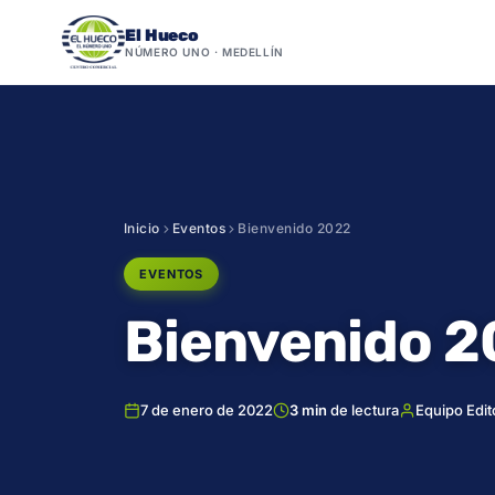
El Hueco
NÚMERO UNO · MEDELLÍN
Saltar
al
contenido
Inicio
Eventos
Bienvenido 2022
EVENTOS
Bienvenido 
7 de enero de 2022
3 min
de lectura
Equipo Edit