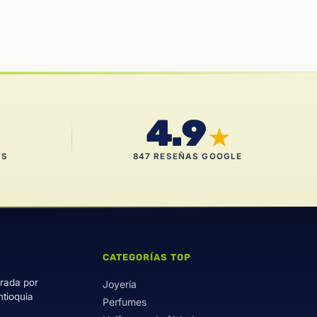
4.9
★
ES
847 RESEÑAS GOOGLE
CATEGORÍAS TOP
trada por
Joyería
ntioquia
Perfumes