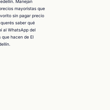
edellín. Manejan
precios mayoristas que
orito sin pagar precio
 querés saber qué
ibí al WhatsApp del
s que hacen de El
llín.