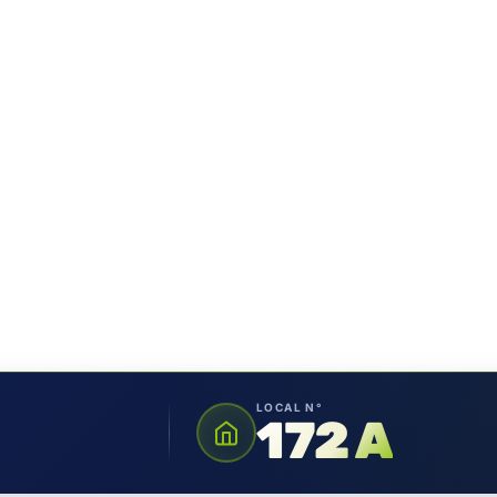
LOCAL N°
172 A