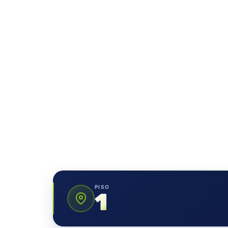
PISO
1