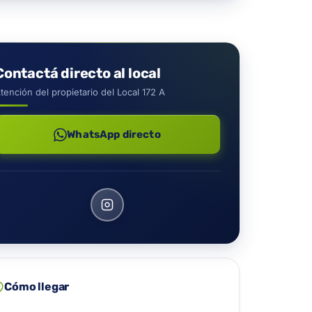
Contactá directo al local
tención del propietario del Local 172 A
WhatsApp directo
Cómo llegar