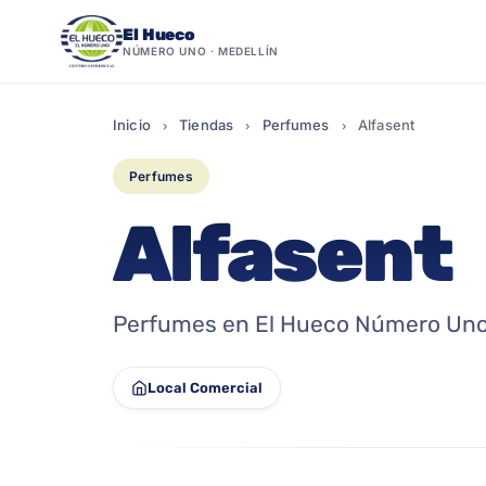
El Hueco
NÚMERO UNO · MEDELLÍN
Saltar
al
Inicio
Tiendas
Perfumes
Alfasent
›
›
›
contenido
Perfumes
Alfasent
Perfumes en El Hueco Número Uno 
Local Comercial