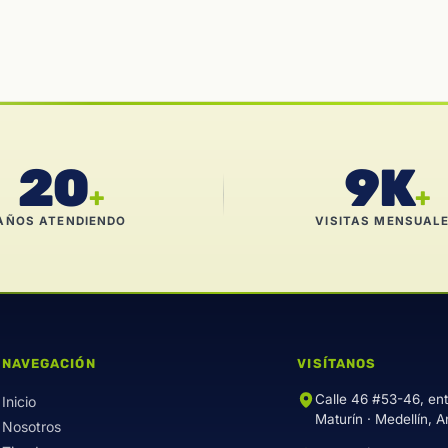
20
9K
+
+
AÑOS ATENDIENDO
VISITAS MENSUAL
NAVEGACIÓN
VISÍTANOS
Calle 46 #53-46, en
Inicio
Maturín · Medellín, A
Nosotros