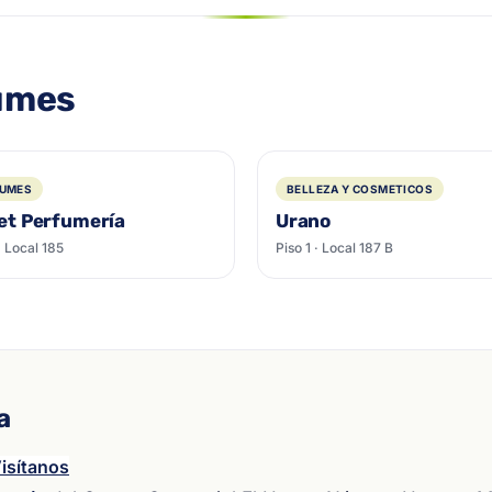
fumes
FUMES
BELLEZA Y COSMETICOS
et Perfumería
Urano
· Local 185
Piso 1 · Local 187 B
a
isítanos