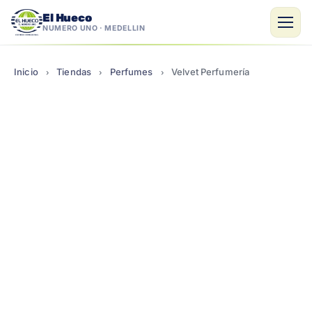
El Hueco
NÚMERO UNO · MEDELLÍN
Saltar
al
Inicio
Tiendas
Perfumes
Velvet Perfumería
›
›
›
contenido