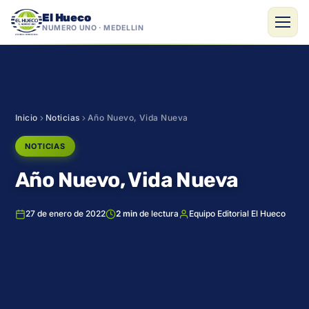
El Hueco
NÚMERO UNO · MEDELLÍN
Saltar
al
contenido
Inicio
Noticias
Año Nuevo, Vida Nueva
NOTICIAS
Año Nuevo, Vida Nueva
27 de enero de 2022
2 min
de lectura
Equipo Editorial El Hueco