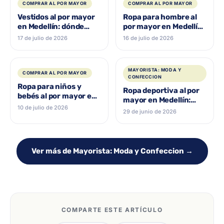
COMPRAR AL POR MAYOR
COMPRAR AL POR MAYOR
Vestidos al por mayor
Ropa para hombre al
en Medellín: dónde
por mayor en Medellín:
comprar y surtir tu
guía para surtir tu
17 de julio de 2026
16 de julio de 2026
negocio
negocio
MAYORISTA: MODA Y
COMPRAR AL POR MAYOR
CONFECCION
Ropa para niños y
Ropa deportiva al por
bebés al por mayor en
mayor en Medellín:
Medellín: dónde
10 de julio de 2026
dónde comprar
29 de junio de 2026
comprar
Ver más de Mayorista: Moda y Confeccion →
COMPARTE ESTE ARTÍCULO