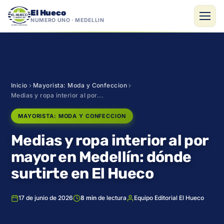
El Hueco
NÚMERO UNO · MEDELLÍN
Saltar
al
contenido
Inicio
Mayorista: Moda y Confeccion
Medias y ropa interior al por...
MAYORISTA: MODA Y CONFECCION
Medias y ropa interior al por
mayor en Medellín: dónde
surtirte en El Hueco
17 de junio de 2026
8 min
de lectura
Equipo Editorial El Hueco