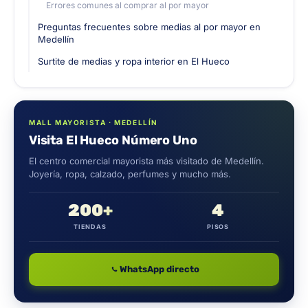
Errores comunes al comprar al por mayor
Preguntas frecuentes sobre medias al por mayor en
Medellín
Surtite de medias y ropa interior en El Hueco
MALL MAYORISTA · MEDELLÍN
Visita El Hueco Número Uno
El centro comercial mayorista más visitado de Medellín.
Joyería, ropa, calzado, perfumes y mucho más.
200+
4
TIENDAS
PISOS
WhatsApp directo