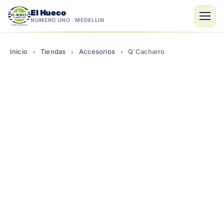
El Hueco
NÚMERO UNO · MEDELLÍN
Saltar
al
Inicio
Tiendas
Accesorios
Q´Cacharro
›
›
›
contenido