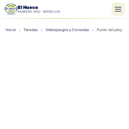
El Hueco
NÚMERO UNO · MEDELLÍN
Saltar
al
Inicio
Tiendas
Videojuegos y Consolas
Punto del play
›
›
›
contenido