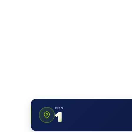
PISO
1