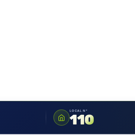
LOCAL N°
110