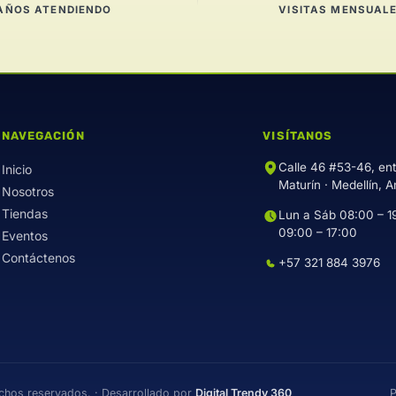
AÑOS ATENDIENDO
VISITAS MENSUAL
NAVEGACIÓN
VISÍTANOS
Calle 46 #53-46, en
Inicio
Maturín · Medellín, A
Nosotros
Tiendas
Lun a Sáb 08:00 – 1
09:00 – 17:00
Eventos
Contáctenos
+57 321 884 3976
P
hos reservados. · Desarrollado por
Digital Trendy 360