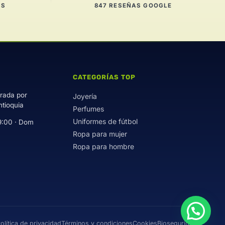
ES
847 RESEÑAS GOOGLE
CATEGORÍAS TOP
trada por
Joyería
ntioquia
Perfumes
Uniformes de fútbol
9:00 · Dom
Ropa para mujer
Ropa para hombre
olítica de privacidad
Términos y condiciones
Cookies
Bioseguridad