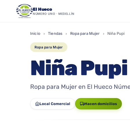
El Hueco
NÚMERO UNO · MEDELLÍN
Saltar
al
Inicio
Tiendas
Ropa para Mujer
Niña Pupi
›
›
›
contenido
Ropa para Mujer
Niña Pupi
Ropa para Mujer en El Hueco Núme
Local Comercial
Hacen domicilios