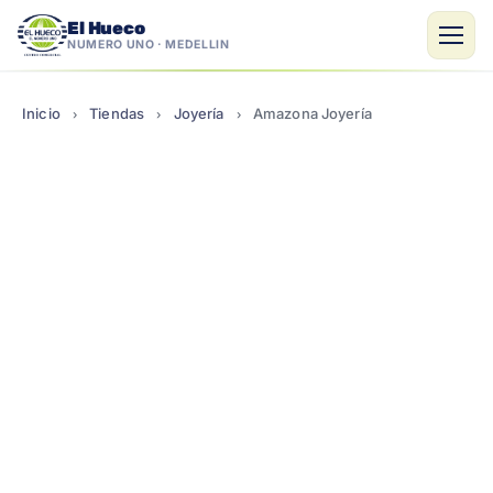
El Hueco
NÚMERO UNO · MEDELLÍN
Saltar
al
Inicio
Tiendas
Joyería
Amazona Joyería
›
›
›
contenido