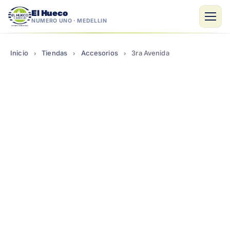
El Hueco
NÚMERO UNO · MEDELLÍN
Saltar
al
Inicio
Tiendas
Accesorios
3ra Avenida
›
›
›
contenido